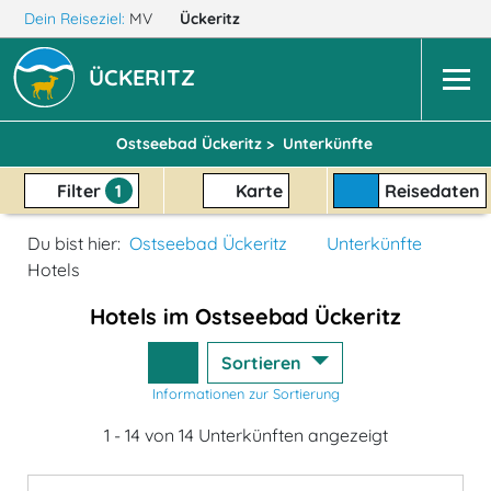
Dein Reiseziel:
MV
Ückeritz
ÜCKERITZ
Ostseebad Ückeritz >
Unterkünfte
Filter
1
Karte
Reisedaten
Du bist hier:
Ostseebad Ückeritz
Unterkünfte
Hotels
Hotels im Ostseebad Ückeritz
Sortieren
Informationen zur Sortierung
1 - 14 von 14 Unterkünften angezeigt