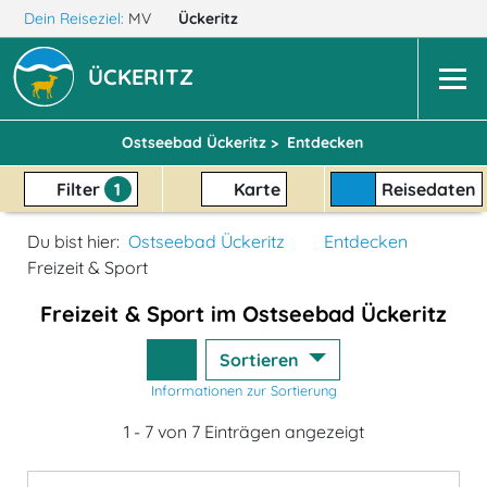
Dein Reiseziel:
MV
Ückeritz
ÜCKERITZ
Ostseebad Ückeritz >
Entdecken
Filter
1
Karte
Reisedaten
Du bist hier:
Ostseebad Ückeritz
Entdecken
Freizeit & Sport
Freizeit & Sport im Ostseebad Ückeritz
Sortieren
Informationen zur Sortierung
1 - 7 von 7 Einträgen angezeigt