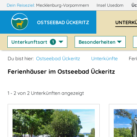
Dein Reiseziel:
Mecklenburg-Vorpommern
Insel Usedom
Üc
OSTSEEBAD ÜCKERITZ
UNTERK
Unterkunftsart
Besonderheiten
1
Du bist hier:
Ostseebad Ückeritz
Unterkünfte
Fer
Ferienhäuser im Ostseebad Ückeritz
1 - 2 von 2 Unterkünften angezeigt