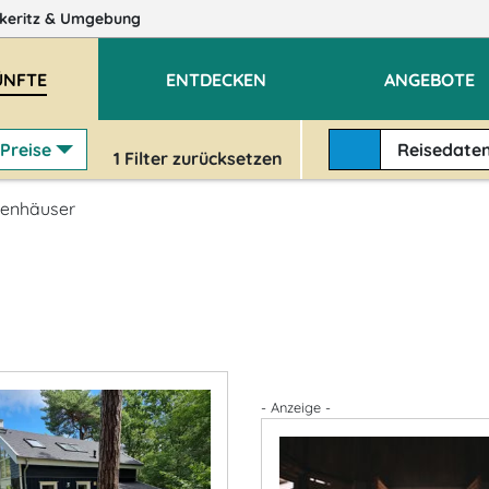
keritz
& Umgebung
ÜNFTE
ENTDECKEN
ANGEBOTE
Preise
Reisedate
1
Filter zurücksetzen
ienhäuser
- Anzeige -