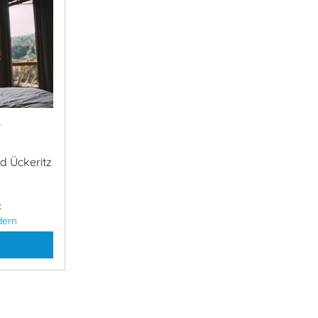
&
d Ückeritz
:
dern