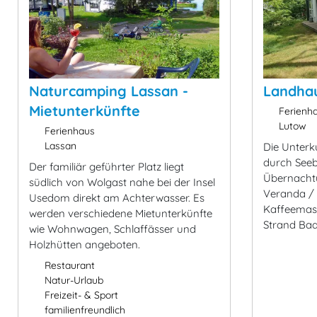
Naturcamping Lassan -
Landha
Mietunterkünfte
Ferienh
Lutow
Ferienhaus
Lassan
Die Unterk
durch Seeb
Der familiär geführter Platz liegt
Übernachtu
südlich von Wolgast nahe bei der Insel
Veranda / 
Usedom direkt am Achterwasser. Es
Kaffeemas
werden verschiedene Mietunterkünfte
Strand Baa
wie Wohnwagen, Schlaffässer und
Holzhütten angeboten.
Restaurant
Natur-Urlaub
Freizeit- & Sport
familienfreundlich