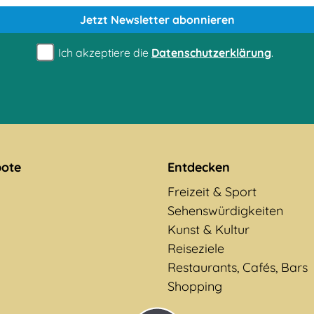
Jetzt Newsletter
abonnieren
Ich akzeptiere die
Datenschutzerklärung
.
ote
Entdecken
Freizeit & Sport
Sehenswürdigkeiten
Kunst & Kultur
Reiseziele
Restaurants, Cafés, Bars
Shopping