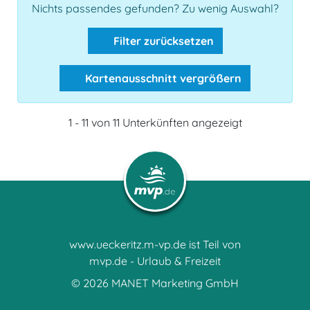
Nichts passendes gefunden? Zu wenig Auswahl?
Filter zurücksetzen
Kartenausschnitt vergrößern
1 - 11 von 11 Unterkünften angezeigt
www.ueckeritz.m-vp.de ist Teil von
mvp.de - Urlaub & Freizeit
© 2026
MANET Marketing GmbH