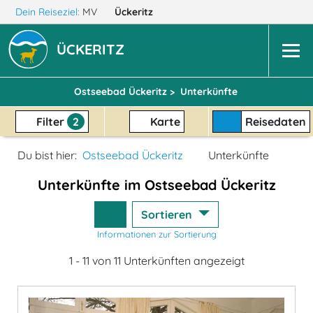
Dein Reiseziel:
MV
Ückeritz
ÜCKERITZ
Ostseebad Ückeritz >
Unterkünfte
Filter
2
Karte
Reisedaten
Du bist hier:
Ostseebad Ückeritz
Unterkünfte
Unterkünfte im Ostseebad Ückeritz
Sortieren
Informationen zur Sortierung
1 - 11 von 11 Unterkünften angezeigt